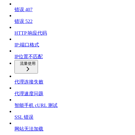
错误 407
错误 522
HTTP 响应代码
IP:端口格式
IP位置不匹配
流量使用
代理连接失败
代理速度问题
智能手机 cURL 测试
SSL 错误
网站无法加载