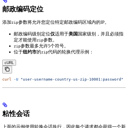
邮政编码定位
添加
参数将允许您定位特定邮政编码区域内的IP。
zip
邮政编码级别定位
仅
适用于
美国
国家级别，并且必须指
定才能使用
参数。
zip
参数最多允许5个符号。
zip
位于
纽约市
的
代码的轮换代理示例：
zip
cURL
curl
 -U
 "user-username-country-us-zip-10001:password"
 -
粘性会话
上面的示例使用轮换会话执行，因此每个请求都会获得一个新