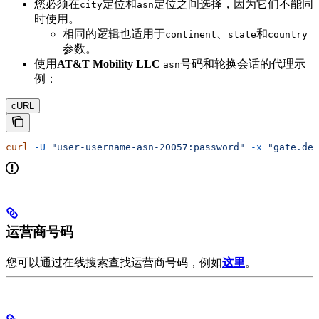
您必须在
定位和
定位之间选择，因为它们不能同
city
asn
时使用。
相同的逻辑也适用于
、
和
continent
state
country
参数。
使用
AT&T Mobility LLC
号码和轮换会话的代理示
asn
例：
cURL
curl
 -U
 "user-username-asn-20057:password"
 -x
 "gate.dec
运营商号码
您可以通过在线搜索查找运营商号码，例如
这里
。