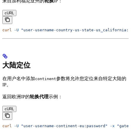
来自加利福尼亚州的
轮换
IP：
cURL
curl
 -U
 "user-username-country-us-state-us_california:p
大陆定位
在用户名中添加
参数将允许您定位来自特定大陆的
continent
IP。
返回欧洲IP的
轮换代理
示例：
cURL
curl
 -U
 "user-username-continent-eu:password"
 -x
 "gate.