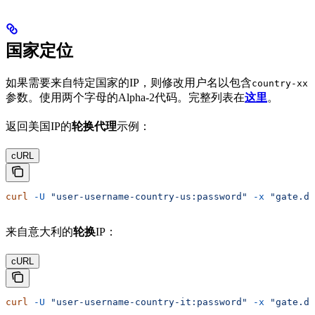
国家定位
如果需要来自特定国家的IP，则修改用户名以包含
country-xx
参数。使用两个字母的Alpha-2代码。完整列表在
这里
。
返回美国IP的
轮换代理
示例：
cURL
curl
 -U
 "user-username-country-us:password"
 -x
 "gate.de
来自意大利的
轮换
IP：
cURL
curl
 -U
 "user-username-country-it:password"
 -x
 "gate.de