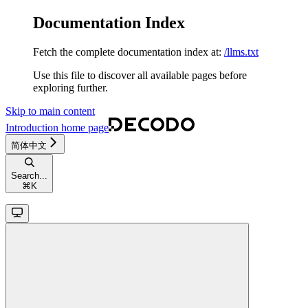
Documentation Index
Fetch the complete documentation index at:
/llms.txt
Use this file to discover all available pages before
exploring further.
Skip to main content
Introduction
home page
简体中文
Search...
⌘
K