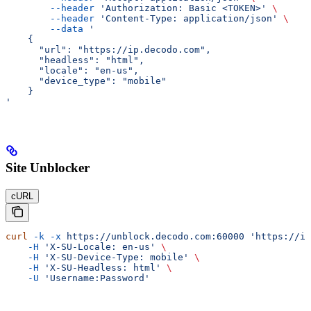
        --header
 'Authorization: Basic <TOKEN>'
 \
        --header
 'Content-Type: application/json'
 \
        --data
 '
    {
      "url": "https://ip.decodo.com",
      "headless": "html",
      "locale": "en-us",
      "device_type": "mobile"
    }
'
Site Unblocker
cURL
curl
 -k
 -x
 https://unblock.decodo.com:60000
 'https://ip
    -H
 'X-SU-Locale: en-us'
 \
    -H
 'X-SU-Device-Type: mobile'
 \
    -H
 'X-SU-Headless: html'
 \
    -U
 'Username:Password'