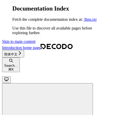
Documentation Index
Fetch the complete documentation index at:
/llms.txt
Use this file to discover all available pages before
exploring further.
Skip to main content
Introduction
home page
简体中文
Search...
⌘
K