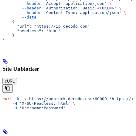
        --header
 'Accept: application/json'
 \
        --header
 'Authorization: Basic <TOKEN>'
 \
        --header
 'Content-Type: application/json'
 \
        --data
 '
    {
      "url": "https://ip.decodo.com",
      "headless": "html"
    }
'
Site Unblocker
cURL
curl
 -k
 -x
 https://unblock.decodo.com:60000
 'https://ip
    -H
 'X-SU-Headless: html'
 \
    -U
 'Username:Password'