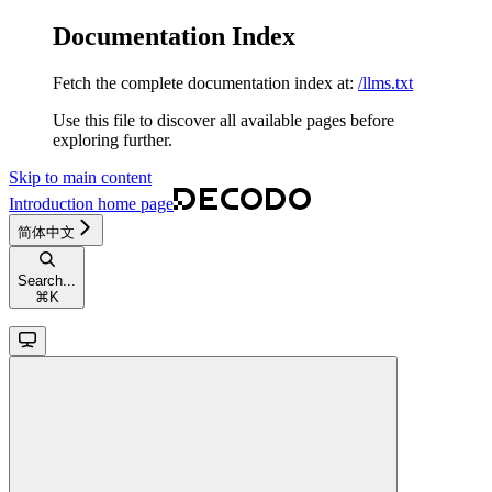
Documentation Index
Fetch the complete documentation index at:
/llms.txt
Use this file to discover all available pages before
exploring further.
Skip to main content
Introduction
home page
简体中文
Search...
⌘
K