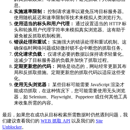
息。
实施速率限制：
控制请求速率以避免压垮目标服务器。
使用随机延迟和速率限制等技术来模拟人类浏览行为。
使用适当的标头和用户代理：
通过设置适当的 HTTP 标
头和轮换用户代理字符串来模拟真实浏览器。这有助于
避免被反抓取机制检测。
错误处理和重试：
实施强大的错误处理和重试机制。这
确保临时网络问题或轻微封锁不会中断您的抓取任务。
优化请求负载：
仅请求必要的数据以保持请求轻量化。
这减少了目标服务器的负载并加快了抓取过程。
定期更新您的代码：
网络是动态的，网站经常更新其布
局和反抓取措施。定期更新您的抓取代码以适应这些变
化。
使用无头浏览器：
某些目标可能需要 JavaScript 渲染才
能成功抓取，在这种情况下，您可能需要使用无头浏览
器，如 Selenium、Playwright、Puppeteer 或任何其他工具
来收集所需的内容。
最后，如果您在成功从目标检索所需数据时仍然遇到问题，我
们建议查看我们的
WEB 抓取 API
以及我们的
Site
Unblocker
。