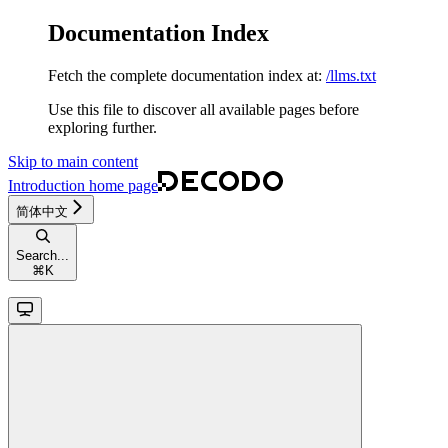
Documentation Index
Fetch the complete documentation index at:
/llms.txt
Use this file to discover all available pages before
exploring further.
Skip to main content
Introduction
home page
简体中文
Search...
⌘
K