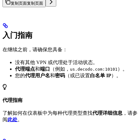
复制页面
复制页面
入门指南
在继续之前，请确保您具备：
没有其他 VPN 或代理处于活动状态。
代理端点
和
端口
（例如，
）。
us.decodo.com:10101
您的
代理用户名
和
密码
（或已设置
白名单 IP
）。
代理指南
了解如何在仪表板中为每种代理类型查找
代理详细信息
，请参
阅
此处
。