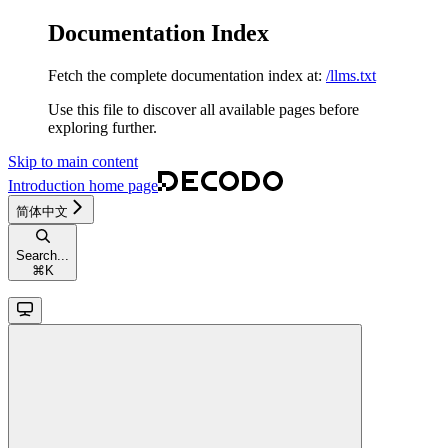
Documentation Index
Fetch the complete documentation index at:
/llms.txt
Use this file to discover all available pages before
exploring further.
Skip to main content
Introduction
home page
简体中文
Search...
⌘
K