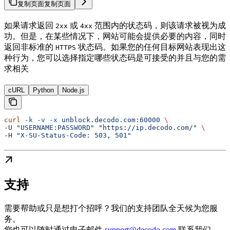
复制页面
复制页面
如果请求返回
或
范围内的状态码，则该请求被视为成
2xx
4xx
功。但是，在某些情况下，网站可能会提供必要的内容，同时
返回非标准的
状态码。如果您的任何目标网站表现出这
HTTPS
种行为，您可以选择指定哪些状态码是可接受的并且与您的需
求相关
cURL
Python
Node.js
curl
 -k
 -v
 -x
 unblock.decodo.com:60000
 \
-U 
"USERNAME:PASSWORD"
 "https://ip.decodo.com/"
 \
-H 
"X-SU-Status-Code: 503, 501"
支持
需要帮助或只是想打个招呼？我们的支持团队全天候为您服
务。
您也可以随时通过电子邮件
support@decodo.com
联系我们。