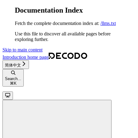
Documentation Index
Fetch the complete documentation index at:
/llms.txt
Use this file to discover all available pages before
exploring further.
Skip to main content
Introduction
home page
简体中文
Search...
⌘
K