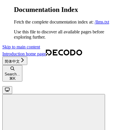
Documentation Index
Fetch the complete documentation index at:
/llms.txt
Use this file to discover all available pages before
exploring further.
Skip to main content
Introduction
home page
简体中文
Search...
⌘
K