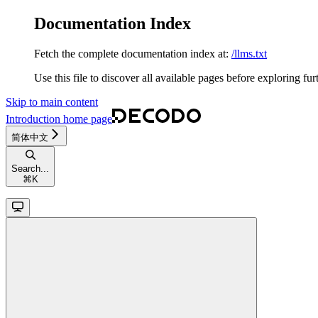
Documentation Index
Fetch the complete documentation index at:
/llms.txt
Use this file to discover all available pages before exploring fur
Skip to main content
Introduction
home page
简体中文
Search...
⌘
K