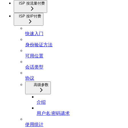
ISP 按流量付费
ISP 按IP付费
快速入门
身份验证方法
可用位置
会话类型
协议
高级参数
介绍
用户名:密码请求
使用统计