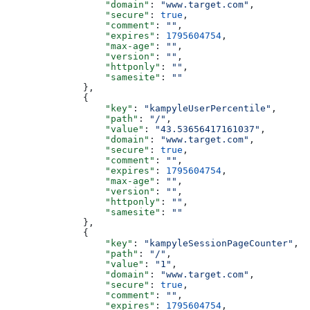
                  "domain"
: 
"www.target.com"
,
                  "secure"
: 
true
,
                  "comment"
: 
""
,
                  "expires"
: 
1795604754
,
                  "max-age"
: 
""
,
                  "version"
: 
""
,
                  "httponly"
: 
""
,
                  "samesite"
: 
""
              },
              {
                  "key"
: 
"kampyleUserPercentile"
,
                  "path"
: 
"/"
,
                  "value"
: 
"43.53656417161037"
,
                  "domain"
: 
"www.target.com"
,
                  "secure"
: 
true
,
                  "comment"
: 
""
,
                  "expires"
: 
1795604754
,
                  "max-age"
: 
""
,
                  "version"
: 
""
,
                  "httponly"
: 
""
,
                  "samesite"
: 
""
              },
              {
                  "key"
: 
"kampyleSessionPageCounter"
,
                  "path"
: 
"/"
,
                  "value"
: 
"1"
,
                  "domain"
: 
"www.target.com"
,
                  "secure"
: 
true
,
                  "comment"
: 
""
,
                  "expires"
: 
1795604754
,