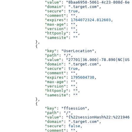
                  "value"
: 
"8baa6950-5061-4c23-808d-6e3
                  "domain"
: 
".target.com"
,
                  "secure"
: 
true
,
                  "comment"
: 
""
,
                  "expires"
: 
1764072324.812603
,
                  "max-age"
: 
""
,
                  "version"
: 
""
,
                  "httponly"
: 
""
,
                  "samesite"
: 
""
              },
              {
                  "key"
: 
"UserLocation"
,
                  "path"
: 
"/"
,
                  "value"
: 
"27701|36.000|-78.890|NC|US"
                  "domain"
: 
".target.com"
,
                  "secure"
: 
true
,
                  "comment"
: 
""
,
                  "expires"
: 
1795604730
,
                  "max-age"
: 
""
,
                  "version"
: 
""
,
                  "httponly"
: 
""
,
                  "samesite"
: 
""
              },
              {
                  "key"
: 
"ffsession"
,
                  "path"
: 
"/"
,
                  "value"
: 
"{%22sessionHash%22:%221946
                  "domain"
: 
".target.com"
,
                  "secure"
: 
false
,
                  "comment"
: 
""
,