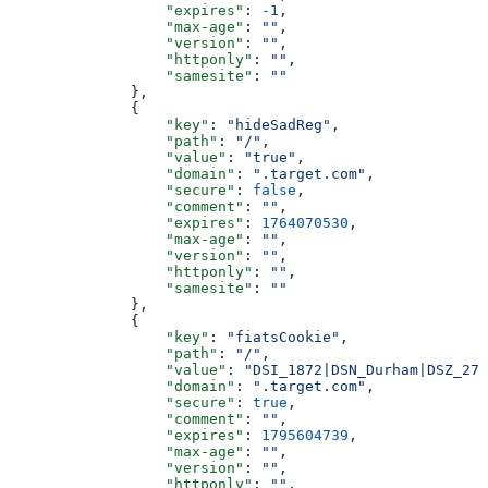
                  "expires"
: 
-1
,
                  "max-age"
: 
""
,
                  "version"
: 
""
,
                  "httponly"
: 
""
,
                  "samesite"
: 
""
              },
              {
                  "key"
: 
"hideSadReg"
,
                  "path"
: 
"/"
,
                  "value"
: 
"true"
,
                  "domain"
: 
".target.com"
,
                  "secure"
: 
false
,
                  "comment"
: 
""
,
                  "expires"
: 
1764070530
,
                  "max-age"
: 
""
,
                  "version"
: 
""
,
                  "httponly"
: 
""
,
                  "samesite"
: 
""
              },
              {
                  "key"
: 
"fiatsCookie"
,
                  "path"
: 
"/"
,
                  "value"
: 
"DSI_1872|DSN_Durham|DSZ_277
                  "domain"
: 
".target.com"
,
                  "secure"
: 
true
,
                  "comment"
: 
""
,
                  "expires"
: 
1795604739
,
                  "max-age"
: 
""
,
                  "version"
: 
""
,
                  "httponly"
: 
""
,