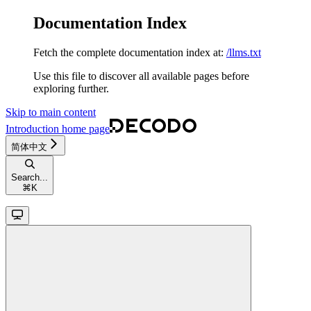
Documentation Index
Fetch the complete documentation index at:
/llms.txt
Use this file to discover all available pages before
exploring further.
Skip to main content
Introduction
home page
简体中文
Search...
⌘
K