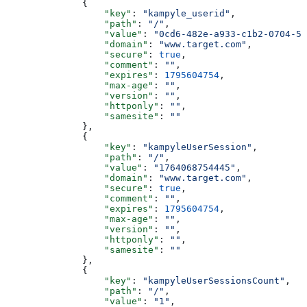
              {
                  "key"
: 
"kampyle_userid"
,
                  "path"
: 
"/"
,
                  "value"
: 
"0cd6-482e-a933-c1b2-0704-5a
                  "domain"
: 
"www.target.com"
,
                  "secure"
: 
true
,
                  "comment"
: 
""
,
                  "expires"
: 
1795604754
,
                  "max-age"
: 
""
,
                  "version"
: 
""
,
                  "httponly"
: 
""
,
                  "samesite"
: 
""
              },
              {
                  "key"
: 
"kampyleUserSession"
,
                  "path"
: 
"/"
,
                  "value"
: 
"1764068754445"
,
                  "domain"
: 
"www.target.com"
,
                  "secure"
: 
true
,
                  "comment"
: 
""
,
                  "expires"
: 
1795604754
,
                  "max-age"
: 
""
,
                  "version"
: 
""
,
                  "httponly"
: 
""
,
                  "samesite"
: 
""
              },
              {
                  "key"
: 
"kampyleUserSessionsCount"
,
                  "path"
: 
"/"
,
                  "value"
: 
"1"
,