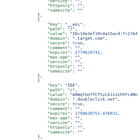
                  "version"
: 
""
,
                  "httponly"
: 
""
,
                  "samesite"
: 
""
              },
              {
                  "key"
: 
"__eoi"
,
                  "path"
: 
"/"
,
                  "value"
: 
"ID=19e3ef19c4a15acd:T=17640
                  "domain"
: 
".target.com"
,
                  "secure"
: 
true
,
                  "comment"
: 
""
,
                  "expires"
: 
1779620741
,
                  "max-age"
: 
""
,
                  "version"
: 
""
,
                  "httponly"
: 
""
,
                  "samesite"
: 
""
              },
              {
                  "key"
: 
"IDE"
,
                  "path"
: 
"/"
,
                  "value"
: 
"AHWqTUnTfCfSzLk1x3zFHTc4Mnv
                  "domain"
: 
".doubleclick.net"
,
                  "secure"
: 
true
,
                  "comment"
: 
""
,
                  "expires"
: 
1798628751.476032
,
                  "max-age"
: 
""
,
                  "version"
: 
""
,
                  "httponly"
: 
""
,
                  "samesite"
: 
""
              },