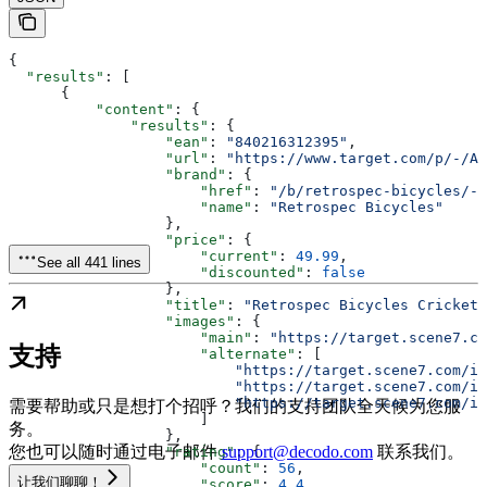
{
  "results"
: [
      {
          "content"
: {
              "results"
: {
                  "ean"
: 
"840216312395"
,
                  "url"
: 
"https://www.target.com/p/-/A-
                  "brand"
: {
                      "href"
: 
"/b/retrospec-bicycles/-/
                      "name"
: 
"Retrospec Bicycles"
                  },
                  "price"
: {
                      "current"
: 
49.99
,
See all 441 lines
                      "discounted"
: 
false
                  },
                  "title"
: 
"Retrospec Bicycles Cricket 
                  "images"
: {
                      "main"
: 
"https://target.scene7.co
支持
                      "alternate"
: [
                          "https://target.scene7.com/is
                          "https://target.scene7.com/is
                          "https://target.scene7.com/is
需要帮助或只是想打个招呼？我们的支持团队全天候为您服
                      ]
务。
                  },
您也可以随时通过电子邮件
support@decodo.com
联系我们。
                  "rating"
: {
                      "count"
: 
56
,
让我们聊聊！
                      "score"
: 
4.4