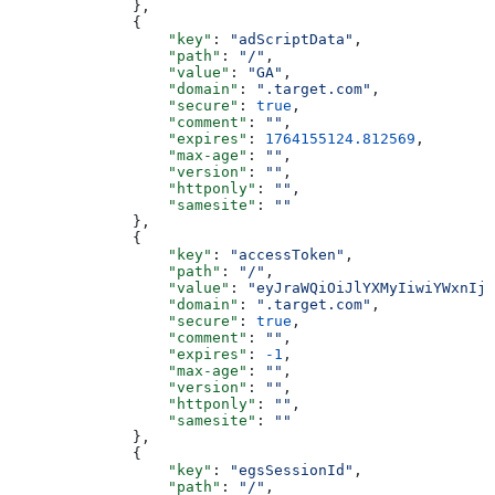
              },
              {
                  "key"
: 
"adScriptData"
,
                  "path"
: 
"/"
,
                  "value"
: 
"GA"
,
                  "domain"
: 
".target.com"
,
                  "secure"
: 
true
,
                  "comment"
: 
""
,
                  "expires"
: 
1764155124.812569
,
                  "max-age"
: 
""
,
                  "version"
: 
""
,
                  "httponly"
: 
""
,
                  "samesite"
: 
""
              },
              {
                  "key"
: 
"accessToken"
,
                  "path"
: 
"/"
,
                  "value"
: 
"eyJraWQiOiJlYXMyIiwiYWxnIjo
                  "domain"
: 
".target.com"
,
                  "secure"
: 
true
,
                  "comment"
: 
""
,
                  "expires"
: 
-1
,
                  "max-age"
: 
""
,
                  "version"
: 
""
,
                  "httponly"
: 
""
,
                  "samesite"
: 
""
              },
              {
                  "key"
: 
"egsSessionId"
,
                  "path"
: 
"/"
,