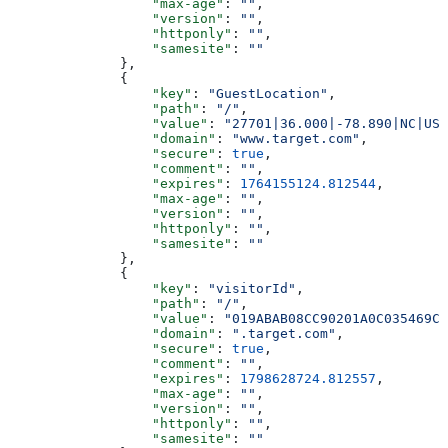
                  "max-age"
: 
""
,
                  "version"
: 
""
,
                  "httponly"
: 
""
,
                  "samesite"
: 
""
              },
              {
                  "key"
: 
"GuestLocation"
,
                  "path"
: 
"/"
,
                  "value"
: 
"27701|36.000|-78.890|NC|US"
                  "domain"
: 
"www.target.com"
,
                  "secure"
: 
true
,
                  "comment"
: 
""
,
                  "expires"
: 
1764155124.812544
,
                  "max-age"
: 
""
,
                  "version"
: 
""
,
                  "httponly"
: 
""
,
                  "samesite"
: 
""
              },
              {
                  "key"
: 
"visitorId"
,
                  "path"
: 
"/"
,
                  "value"
: 
"019ABAB08CC90201A0C035469CE
                  "domain"
: 
".target.com"
,
                  "secure"
: 
true
,
                  "comment"
: 
""
,
                  "expires"
: 
1798628724.812557
,
                  "max-age"
: 
""
,
                  "version"
: 
""
,
                  "httponly"
: 
""
,
                  "samesite"
: 
""