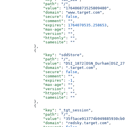
                  "path"
: 
"/"
,
                  "value"
: 
"176406873525809480"
,
                  "domain"
: 
"www.target.com"
,
                  "secure"
: 
false
,
                  "comment"
: 
""
,
                  "expires"
: 
1764070535.258653
,
                  "max-age"
: 
""
,
                  "version"
: 
""
,
                  "httponly"
: 
""
,
                  "samesite"
: 
""
              },
              {
                  "key"
: 
"sddStore"
,
                  "path"
: 
"/"
,
                  "value"
: 
"DSI_1872|DSN_Durham|DSZ_277
                  "domain"
: 
".target.com"
,
                  "secure"
: 
false
,
                  "comment"
: 
""
,
                  "expires"
: 
-1
,
                  "max-age"
: 
""
,
                  "version"
: 
""
,
                  "httponly"
: 
""
,
                  "samesite"
: 
""
              },
              {
                  "key"
: 
"_tgt_session"
,
                  "path"
: 
"/"
,
                  "value"
: 
"35f5ace913774b949885930cb06
                  "domain"
: 
"redsky.target.com"
,