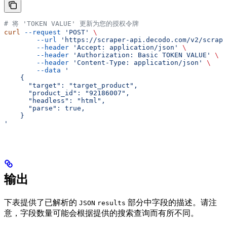
# 将 'TOKEN VALUE' 更新为您的授权令牌
curl
 --request
 'POST'
 \
        --url
 'https://scraper-api.decodo.com/v2/scrape
        --header
 'Accept: application/json'
 \
        --header
 'Authorization: Basic TOKEN VALUE'
 \
        --header
 'Content-Type: application/json'
 \
        --data
 '
    {
      "target": "target_product",     
      "product_id": "92186007",   
      "headless": "html",
      "parse": true,   
    }
'
输出
下表提供了已解析的
部分中字段的描述。请注
JSON
results
意，字段数量可能会根据提供的搜索查询而有所不同。