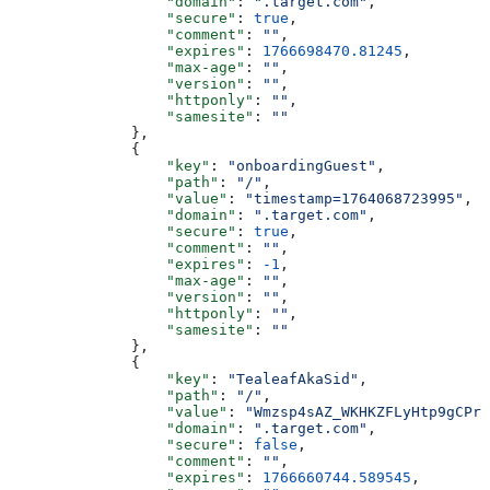
                  "domain"
: 
".target.com"
,
                  "secure"
: 
true
,
                  "comment"
: 
""
,
                  "expires"
: 
1766698470.81245
,
                  "max-age"
: 
""
,
                  "version"
: 
""
,
                  "httponly"
: 
""
,
                  "samesite"
: 
""
              },
              {
                  "key"
: 
"onboardingGuest"
,
                  "path"
: 
"/"
,
                  "value"
: 
"timestamp=1764068723995"
,
                  "domain"
: 
".target.com"
,
                  "secure"
: 
true
,
                  "comment"
: 
""
,
                  "expires"
: 
-1
,
                  "max-age"
: 
""
,
                  "version"
: 
""
,
                  "httponly"
: 
""
,
                  "samesite"
: 
""
              },
              {
                  "key"
: 
"TealeafAkaSid"
,
                  "path"
: 
"/"
,
                  "value"
: 
"Wmzsp4sAZ_WKHKZFLyHtp9gCPra
                  "domain"
: 
".target.com"
,
                  "secure"
: 
false
,
                  "comment"
: 
""
,
                  "expires"
: 
1766660744.589545
,