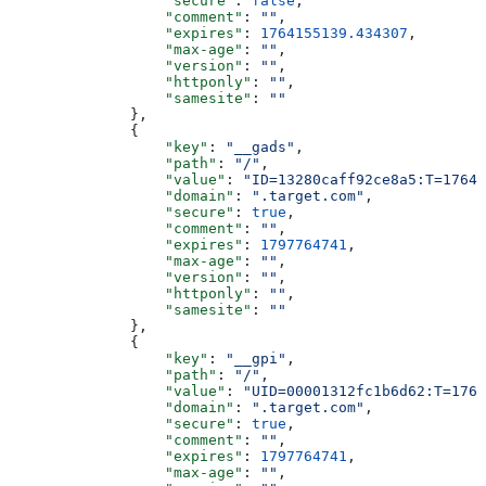
                  "secure"
: 
false
,
                  "comment"
: 
""
,
                  "expires"
: 
1764155139.434307
,
                  "max-age"
: 
""
,
                  "version"
: 
""
,
                  "httponly"
: 
""
,
                  "samesite"
: 
""
              },
              {
                  "key"
: 
"__gads"
,
                  "path"
: 
"/"
,
                  "value"
: 
"ID=13280caff92ce8a5:T=17640
                  "domain"
: 
".target.com"
,
                  "secure"
: 
true
,
                  "comment"
: 
""
,
                  "expires"
: 
1797764741
,
                  "max-age"
: 
""
,
                  "version"
: 
""
,
                  "httponly"
: 
""
,
                  "samesite"
: 
""
              },
              {
                  "key"
: 
"__gpi"
,
                  "path"
: 
"/"
,
                  "value"
: 
"UID=00001312fc1b6d62:T=1764
                  "domain"
: 
".target.com"
,
                  "secure"
: 
true
,
                  "comment"
: 
""
,
                  "expires"
: 
1797764741
,
                  "max-age"
: 
""
,