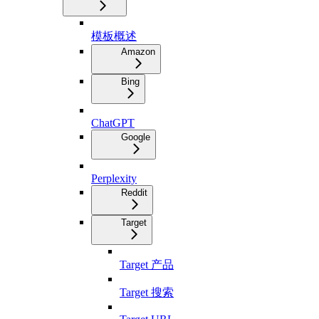
模板概述
Amazon
Bing
ChatGPT
Google
Perplexity
Reddit
Target
Target 产品
Target 搜索