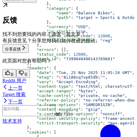
                  },
                  "category"
: {
                      "name"
: 
"Balance Bikes"
,
                      "path"
: 
"target > Sports & Outdoo
反馈
                  },
                  "currency"
: 
"USD"
,
                  "in_stock"
: 
true
,
找不到您要找的内容？请求一篇文章！
                  "parse_status_code"
: 
12000
,
有反馈意见？分享您对我们如何改进的想法。
                  "product_offer_type"
: 
"reg"
              },
分享反馈
              "errors"
: [],
              "status_code"
: 
12000
,
              "task_id"
: 
"7399040490143769601"
此页面对您有帮助吗？
          },
          "headers"
: {
              "date"
: 
"Tue, 25 Nov 2025 11:05:24 GMT"
,
是
否
              "etag"
: 
"
\"
8i188sq7vp85db
\"
"
,
Reddit 用户
              "vary"
: 
"Accept-Encoding"
,
              "content-type"
: 
"text/html; charset=utf-8
上一页
              "accept-ranges"
: 
"bytes"
,
Target 搜索
              "cache-control"
: 
"private, no-cache"
,
              "referrer-policy"
: 
"no-referrer-when-down
下一页
              "x-frame-options"
: 
"SAMEORIGIN"
,
              "content-encoding"
: 
"gzip"
,
              "x-content-type-options"
: 
"nosniff"
,
⌘
I
              "content-security-policy"
: 
"frame-ancesto
技术支持
              "strict-transport-security"
: 
"max-age=315
          },
          "cookies"
: [
              {