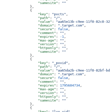
                  "samesite"
: 
""
              },
              {
                  "key"
: 
"pxcts"
,
                  "path"
: 
"/"
,
                  "value"
: 
"aa65e13b-c9ee-11f0-82c0-320
                  "domain"
: 
".target.com"
,
                  "secure"
: 
false
,
                  "comment"
: 
""
,
                  "expires"
: 
-1
,
                  "max-age"
: 
""
,
                  "version"
: 
""
,
                  "httponly"
: 
""
,
                  "samesite"
: 
""
              },
              {
                  "key"
: 
"_pxvid"
,
                  "path"
: 
"/"
,
                  "value"
: 
"aa65da2b-c9ee-11f0-82bf-bde
                  "domain"
: 
".target.com"
,
                  "secure"
: 
false
,
                  "comment"
: 
""
,
                  "expires"
: 
1795604734
,
                  "max-age"
: 
""
,
                  "version"
: 
""
,
                  "httponly"
: 
""
,
                  "samesite"
: 
""
              },
              {
                  "key"
: 
"lux_uid"
,