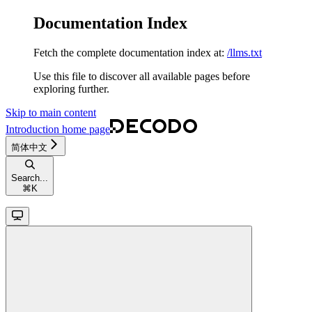
Documentation Index
Fetch the complete documentation index at:
/llms.txt
Use this file to discover all available pages before
exploring further.
Skip to main content
Introduction
home page
简体中文
Search...
⌘
K