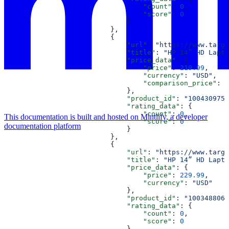
                                  "count"
: 
0
,
                                  "score"
: 
0
                              }
                          },
                          {
                              "url"
: 
"https://www.targe
                              "title"
: 
"HP 14” HD Lapto
                              "price_data"
: {
                                  "price"
: 
219.99
,
                                  "currency"
: 
"USD"
,
                                  "comparison_price"
: 
2
                              },
                              "product_id"
: 
"1004309755
                              "rating_data"
: {
                                  "count"
: 
0
,
This documentation is built and hosted on Mintlify, a developer
                                  "score"
: 
0
documentation platform
                              }
                          },
                          {
                              "url"
: 
"https://www.targe
                              "title"
: 
"HP 14” HD Lapt
                              "price_data"
: {
                                  "price"
: 
229.99
,
                                  "currency"
: 
"USD"
                              },
                              "product_id"
: 
"1003488064
                              "rating_data"
: {
                                  "count"
: 
0
,
                                  "score"
: 
0
                              }