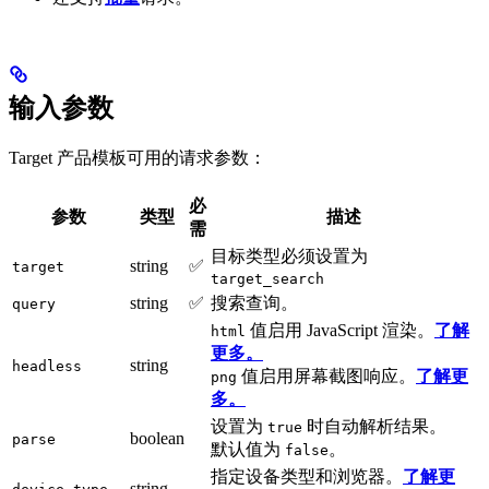
输入参数
Target 产品模板可用的请求参数：
必
参数
类型
描述
需
目标类型必须设置为
string
✅
target
target_search
string
✅
搜索查询。
query
值启用 JavaScript 渲染。
了解
html
更多。
string
headless
值启用屏幕截图响应。
了解更
png
多。
设置为
时自动解析结果。
true
boolean
parse
默认值为
。
false
指定设备类型和浏览器。
了解更
string