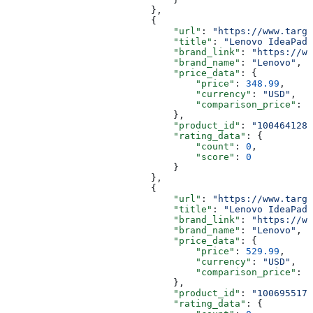
                          },
                          {
                              "url"
: 
"https://www.targe
                              "title"
: 
"Lenovo IdeaPad 
                              "brand_link"
: 
"https://ww
                              "brand_name"
: 
"Lenovo"
,
                              "price_data"
: {
                                  "price"
: 
348.99
,
                                  "currency"
: 
"USD"
,
                                  "comparison_price"
: 
6
                              },
                              "product_id"
: 
"1004641289
                              "rating_data"
: {
                                  "count"
: 
0
,
                                  "score"
: 
0
                              }
                          },
                          {
                              "url"
: 
"https://www.targe
                              "title"
: 
"Lenovo IdeaPad 
                              "brand_link"
: 
"https://ww
                              "brand_name"
: 
"Lenovo"
,
                              "price_data"
: {
                                  "price"
: 
529.99
,
                                  "currency"
: 
"USD"
,
                                  "comparison_price"
: 
1
                              },
                              "product_id"
: 
"1006955176
                              "rating_data"
: {