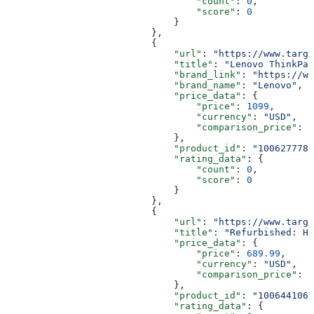
                                  "count"
: 
0
,
                                  "score"
: 
0
                              }
                          },
                          {
                              "url"
: 
"https://www.targe
                              "title"
: 
"Lenovo ThinkPad
                              "brand_link"
: 
"https://ww
                              "brand_name"
: 
"Lenovo"
,
                              "price_data"
: {
                                  "price"
: 
1099
,
                                  "currency"
: 
"USD"
,
                                  "comparison_price"
: 
2
                              },
                              "product_id"
: 
"1006277787
                              "rating_data"
: {
                                  "count"
: 
0
,
                                  "score"
: 
0
                              }
                          },
                          {
                              "url"
: 
"https://www.targe
                              "title"
: 
"Refurbished: HP
                              "price_data"
: {
                                  "price"
: 
689.99
,
                                  "currency"
: 
"USD"
,
                                  "comparison_price"
: 
1
                              },
                              "product_id"
: 
"1006441061
                              "rating_data"
: {