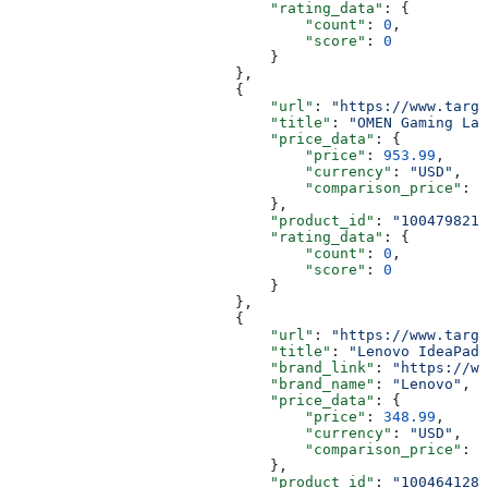
                              "rating_data"
: {
                                  "count"
: 
0
,
                                  "score"
: 
0
                              }
                          },
                          {
                              "url"
: 
"https://www.targe
                              "title"
: 
"OMEN Gaming Lap
                              "price_data"
: {
                                  "price"
: 
953.99
,
                                  "currency"
: 
"USD"
,
                                  "comparison_price"
: 
1
                              },
                              "product_id"
: 
"1004798218
                              "rating_data"
: {
                                  "count"
: 
0
,
                                  "score"
: 
0
                              }
                          },
                          {
                              "url"
: 
"https://www.targe
                              "title"
: 
"Lenovo IdeaPad 
                              "brand_link"
: 
"https://ww
                              "brand_name"
: 
"Lenovo"
,
                              "price_data"
: {
                                  "price"
: 
348.99
,
                                  "currency"
: 
"USD"
,
                                  "comparison_price"
: 
6
                              },
                              "product_id"
: 
"1004641289