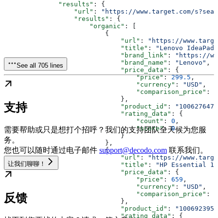
              "results"
: {
                  "url"
: 
"https://www.target.com/s?sea
                  "results"
: {
                      "organic"
: [
                          {
                              "url"
: 
"https://www.targe
                              "title"
: 
"Lenovo IdeaPad 
                              "brand_link"
: 
"https://ww
                              "brand_name"
: 
"Lenovo"
,
See all 705 lines
                              "price_data"
: {
                                  "price"
: 
299.5
,
                                  "currency"
: 
"USD"
,
                                  "comparison_price"
: 
5
                              },
支持
                              "product_id"
: 
"1006276479
                              "rating_data"
: {
                                  "count"
: 
0
,
                                  "score"
: 
0
需要帮助或只是想打个招呼？我们的支持团队全天候为您服
                              }
务。
                          },
您也可以随时通过电子邮件
support@decodo.com
联系我们。
                          {
                              "url"
: 
"https://www.targe
让我们聊聊！
                              "title"
: 
"HP Essential 17
                              "price_data"
: {
                                  "price"
: 
659
,
                                  "currency"
: 
"USD"
,
                                  "comparison_price"
: 
1
反馈
                              },
                              "product_id"
: 
"1006923954
                              "rating_data"
: {