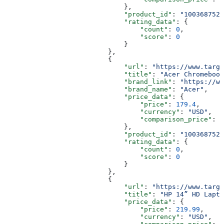
                              },
                              "product_id"
: 
"1003687526
                              "rating_data"
: {
                                  "count"
: 
0
,
                                  "score"
: 
0
                              }
                          },
                          {
                              "url"
: 
"https://www.targe
                              "title"
: 
"Acer Chromebook
                              "brand_link"
: 
"https://ww
                              "brand_name"
: 
"Acer"
,
                              "price_data"
: {
                                  "price"
: 
179.4
,
                                  "currency"
: 
"USD"
,
                                  "comparison_price"
: 
2
                              },
                              "product_id"
: 
"1003687528
                              "rating_data"
: {
                                  "count"
: 
0
,
                                  "score"
: 
0
                              }
                          },
                          {
                              "url"
: 
"https://www.targe
                              "title"
: 
"HP 14” HD Lapto
                              "price_data"
: {
                                  "price"
: 
219.99
,
                                  "currency"
: 
"USD"
,