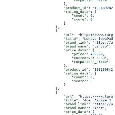
                                  "comparison_price"
: 
2
                              },
                              "product_id"
: 
"1004892821
                              "rating_data"
: {
                                  "count"
: 
0
,
                                  "score"
: 
0
                              }
                          },
                          {
                              "url"
: 
"https://www.targe
                              "title"
: 
"Lenovo IdeaPad 
                              "brand_link"
: 
"https://ww
                              "brand_name"
: 
"Lenovo"
,
                              "price_data"
: {
                                  "price"
: 
489.99
,
                                  "currency"
: 
"USD"
,
                                  "comparison_price"
: 
9
                              },
                              "product_id"
: 
"1001398423
                              "rating_data"
: {
                                  "count"
: 
0
,
                                  "score"
: 
0
                              }
                          },
                          {
                              "url"
: 
"https://www.targe
                              "title"
: 
"Acer Aspire 3 -
                              "brand_link"
: 
"https://ww
                              "brand_name"
: 
"Acer"
,
                              "price_data"
: {