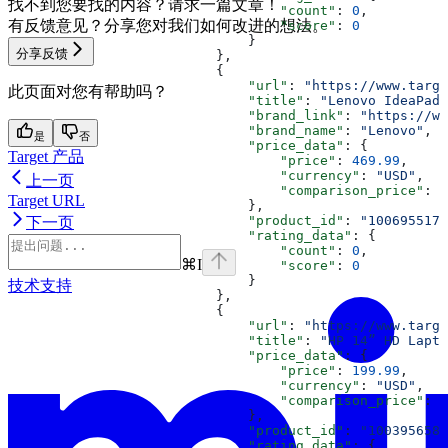
找不到您要找的内容？请求一篇文章！
                                  "count"
: 
0
,
有反馈意见？分享您对我们如何改进的想法。
                                  "score"
: 
0
                              }
分享反馈
                          },
                          {
                              "url"
: 
"https://www.targe
此页面对您有帮助吗？
                              "title"
: 
"Lenovo IdeaPad 
                              "brand_link"
: 
"https://ww
                              "brand_name"
: 
"Lenovo"
,
是
否
                              "price_data"
: {
Target 产品
                                  "price"
: 
469.99
,
                                  "currency"
: 
"USD"
,
上一页
                                  "comparison_price"
: 
9
Target URL
                              },
                              "product_id"
: 
"1006955175
下一页
                              "rating_data"
: {
                                  "count"
: 
0
,
⌘
I
                                  "score"
: 
0
                              }
技术支持
                          },
                          {
                              "url"
: 
"https://www.targe
                              "title"
: 
"HP 14” HD Lapto
                              "price_data"
: {
                                  "price"
: 
199.99
,
                                  "currency"
: 
"USD"
,
                                  "comparison_price"
: 
2
                              },
                              "product_id"
: 
"1003956586
                              "rating_data"
: {