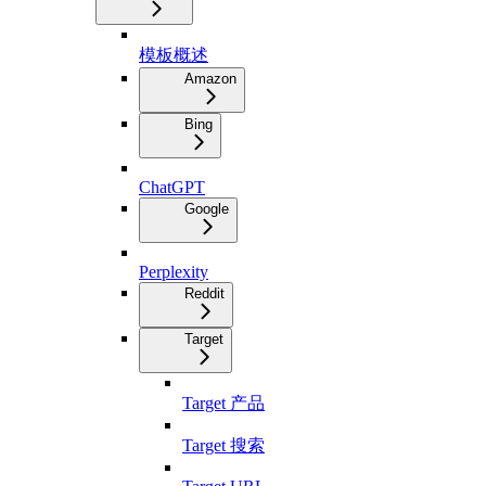
模板概述
Amazon
Bing
ChatGPT
Google
Perplexity
Reddit
Target
Target 产品
Target 搜索