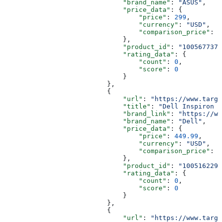
                              "brand_name"
: 
"ASUS"
,
                              "price_data"
: {
                                  "price"
: 
299
,
                                  "currency"
: 
"USD"
,
                                  "comparison_price"
: 
4
                              },
                              "product_id"
: 
"1005677377
                              "rating_data"
: {
                                  "count"
: 
0
,
                                  "score"
: 
0
                              }
                          },
                          {
                              "url"
: 
"https://www.targe
                              "title"
: 
"Dell Inspiron 1
                              "brand_link"
: 
"https://ww
                              "brand_name"
: 
"Dell"
,
                              "price_data"
: {
                                  "price"
: 
449.99
,
                                  "currency"
: 
"USD"
,
                                  "comparison_price"
: 
5
                              },
                              "product_id"
: 
"1005162291
                              "rating_data"
: {
                                  "count"
: 
0
,
                                  "score"
: 
0
                              }
                          },
                          {
                              "url"
: 
"https://www.targe