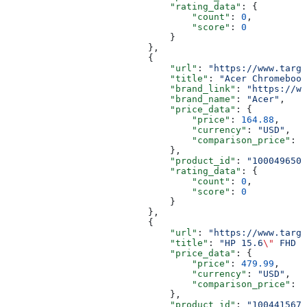
                              "rating_data"
: {
                                  "count"
: 
0
,
                                  "score"
: 
0
                              }
                          },
                          {
                              "url"
: 
"https://www.targe
                              "title"
: 
"Acer Chromebook
                              "brand_link"
: 
"https://ww
                              "brand_name"
: 
"Acer"
,
                              "price_data"
: {
                                  "price"
: 
164.88
,
                                  "currency"
: 
"USD"
,
                                  "comparison_price"
: 
2
                              },
                              "product_id"
: 
"1000496503
                              "rating_data"
: {
                                  "count"
: 
0
,
                                  "score"
: 
0
                              }
                          },
                          {
                              "url"
: 
"https://www.targe
                              "title"
: 
"HP 15.6
\"
 FHD I
                              "price_data"
: {
                                  "price"
: 
479.99
,
                                  "currency"
: 
"USD"
,
                                  "comparison_price"
: 
6
                              },
                              "product_id"
: 
"1004415670