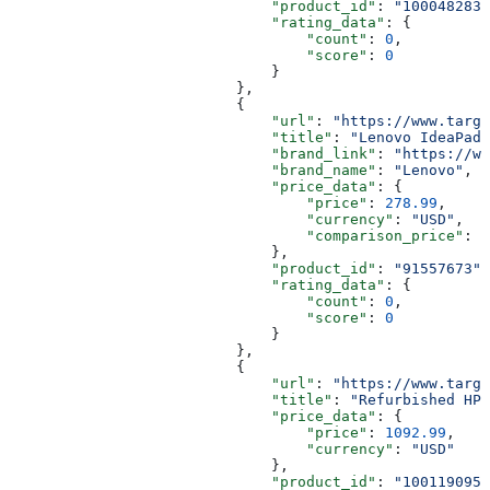
                              "product_id"
: 
"1000482833
                              "rating_data"
: {
                                  "count"
: 
0
,
                                  "score"
: 
0
                              }
                          },
                          {
                              "url"
: 
"https://www.targe
                              "title"
: 
"Lenovo IdeaPad 
                              "brand_link"
: 
"https://ww
                              "brand_name"
: 
"Lenovo"
,
                              "price_data"
: {
                                  "price"
: 
278.99
,
                                  "currency"
: 
"USD"
,
                                  "comparison_price"
: 
5
                              },
                              "product_id"
: 
"91557673"
,
                              "rating_data"
: {
                                  "count"
: 
0
,
                                  "score"
: 
0
                              }
                          },
                          {
                              "url"
: 
"https://www.targe
                              "title"
: 
"Refurbished HP 
                              "price_data"
: {
                                  "price"
: 
1092.99
,
                                  "currency"
: 
"USD"
                              },
                              "product_id"
: 
"1001190956