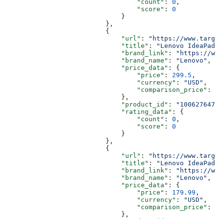
                                  "count"
: 
0
,
                                  "score"
: 
0
                              }
                          },
                          {
                              "url"
: 
"https://www.targe
                              "title"
: 
"Lenovo IdeaPad 
                              "brand_link"
: 
"https://ww
                              "brand_name"
: 
"Lenovo"
,
                              "price_data"
: {
                                  "price"
: 
299.5
,
                                  "currency"
: 
"USD"
,
                                  "comparison_price"
: 
5
                              },
                              "product_id"
: 
"1006276479
                              "rating_data"
: {
                                  "count"
: 
0
,
                                  "score"
: 
0
                              }
                          },
                          {
                              "url"
: 
"https://www.targe
                              "title"
: 
"Lenovo IdeaPad 
                              "brand_link"
: 
"https://ww
                              "brand_name"
: 
"Lenovo"
,
                              "price_data"
: {
                                  "price"
: 
179.99
,
                                  "currency"
: 
"USD"
,
                                  "comparison_price"
: 
2
                              },