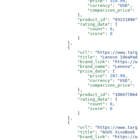
                                  "price"
: 
319.99
,
                                  "currency"
: 
"USD"
,
                                  "comparison_price"
: 
4
                              },
                              "product_id"
: 
"93221896"
,
                              "rating_data"
: {
                                  "count"
: 
0
,
                                  "score"
: 
0
                              }
                          },
                          {
                              "url"
: 
"https://www.targe
                              "title"
: 
"Lenovo IdeaPad 
                              "brand_link"
: 
"https://ww
                              "brand_name"
: 
"Lenovo"
,
                              "price_data"
: {
                                  "price"
: 
287.99
,
                                  "currency"
: 
"USD"
,
                                  "comparison_price"
: 
4
                              },
                              "product_id"
: 
"1004778646
                              "rating_data"
: {
                                  "count"
: 
0
,
                                  "score"
: 
0
                              }
                          },
                          {
                              "url"
: 
"https://www.targe
                              "title"
: 
"ASUS VivoBook G
                              "brand_link"
: 
"https://ww