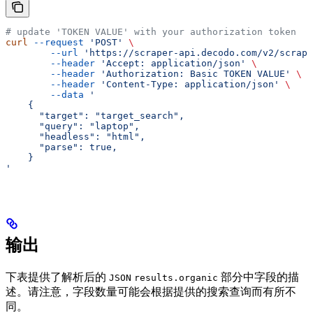
# update 'TOKEN VALUE' with your authorization token
curl
 --request
 'POST'
 \
        --url
 'https://scraper-api.decodo.com/v2/scrape
        --header
 'Accept: application/json'
 \
        --header
 'Authorization: Basic TOKEN VALUE'
 \
        --header
 'Content-Type: application/json'
 \
        --data
 '
    {
      "target": "target_search",
      "query": "laptop",
      "headless": "html",
      "parse": true,
    }
'
输出
下表提供了解析后的
部分中字段的描
JSON
results.organic
述。请注意，字段数量可能会根据提供的搜索查询而有所不
同。