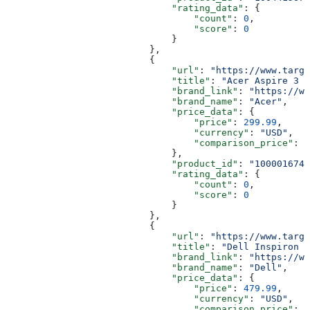
                              "rating_data"
: {
                                  "count"
: 
0
,
                                  "score"
: 
0
                              }
                          },
                          {
                              "url"
: 
"https://www.targe
                              "title"
: 
"Acer Aspire 3 -
                              "brand_link"
: 
"https://ww
                              "brand_name"
: 
"Acer"
,
                              "price_data"
: {
                                  "price"
: 
299.99
,
                                  "currency"
: 
"USD"
,
                                  "comparison_price"
: 
5
                              },
                              "product_id"
: 
"1000016748
                              "rating_data"
: {
                                  "count"
: 
0
,
                                  "score"
: 
0
                              }
                          },
                          {
                              "url"
: 
"https://www.targe
                              "title"
: 
"Dell Inspiron 3
                              "brand_link"
: 
"https://ww
                              "brand_name"
: 
"Dell"
,
                              "price_data"
: {
                                  "price"
: 
479.99
,
                                  "currency"
: 
"USD"
,
                                  "comparison_price"
: 
6