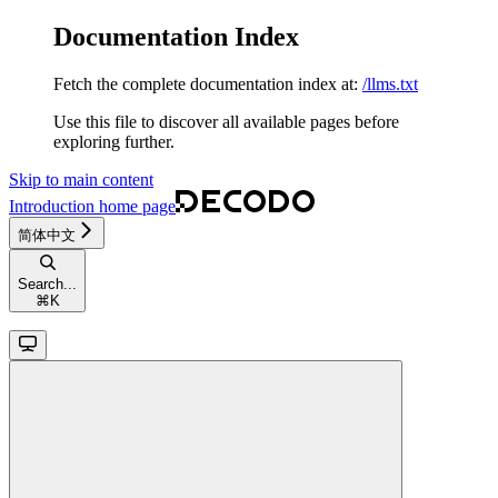
Documentation Index
Fetch the complete documentation index at:
/llms.txt
Use this file to discover all available pages before
exploring further.
Skip to main content
Introduction
home page
简体中文
Search...
⌘
K