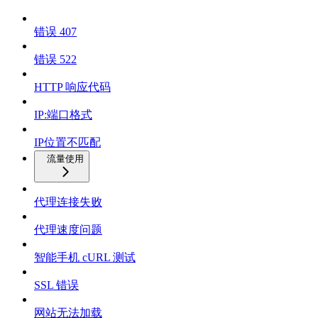
错误 407
错误 522
HTTP 响应代码
IP:端口格式
IP位置不匹配
流量使用
代理连接失败
代理速度问题
智能手机 cURL 测试
SSL 错误
网站无法加载